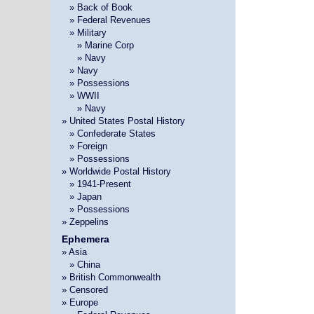
»
» Back of Book
»
» Federal Revenues
»
» Military
» »
» Marine Corp
» »
» Navy
»
» Navy
»
» Possessions
»
» WWII
» »
» Navy
» United States Postal History
»
» Confederate States
»
» Foreign
»
» Possessions
» Worldwide Postal History
»
» 1941-Present
»
» Japan
»
» Possessions
» Zeppelins
Ephemera
» Asia
»
» China
» British Commonwealth
» Censored
» Europe