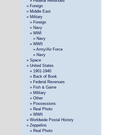
»
» Federal Revenues
» Foreign
» Middle East
» Military
»
» Foreign
»
» Navy
»
» WWI
» »
» Navy
»
» WWII
» »
» Army/Air Force
» »
» Navy
» Space
» United States
»
» 1901-1940
»
» Back of Book
»
» Federal Revenues
»
» Fish & Game
»
» Military
»
» Other
»
» Possessions
»
» Real Photo
»
» WWII
» Worldwide Postal History
» Zeppelins
»
» Real Photo