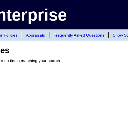
terprise
r Policies
Appraisals
Frequently Asked Questions
Show Sc
ies
are no items matching your search.