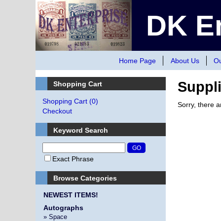
DK En
Home Page
About Us
Ou
Suppl
Shopping Cart
Shopping Cart
(0)
Sorry, there 
Checkout
Keyword Search
Exact Phrase
Browse Categories
NEWEST ITEMS!
Autographs
» Space