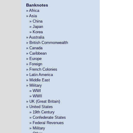
Banknotes
» Africa
» Asia
»
» China
»
» Japan
»
» Korea
» Australia
» British Commonwealth
» Canada
» Caribbean
» Europe
» Foreign
» French Colonies
» Latin America
» Middle East
» Military
»
» WWI
»
» WWII
» UK (Great Britain)
» United States
»
» 19th Century
»
» Confederate States
»
» Federal Revenues
»
» Military