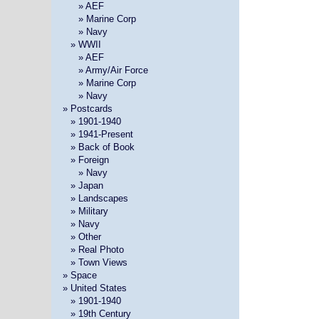
» »
» AEF
» »
» Marine Corp
» »
» Navy
»
» WWII
» »
» AEF
» »
» Army/Air Force
» »
» Marine Corp
» »
» Navy
» Postcards
»
» 1901-1940
»
» 1941-Present
»
» Back of Book
»
» Foreign
» »
» Navy
»
» Japan
»
» Landscapes
»
» Military
»
» Navy
»
» Other
»
» Real Photo
»
» Town Views
» Space
» United States
»
» 1901-1940
»
» 19th Century