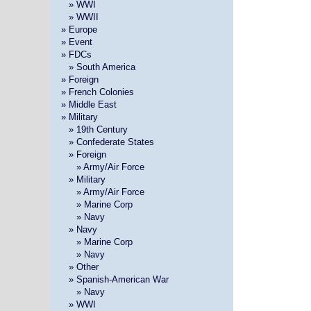
»
» WWI
»
» WWII
» Europe
» Event
» FDCs
»
» South America
» Foreign
» French Colonies
» Middle East
» Military
»
» 19th Century
»
» Confederate States
»
» Foreign
» »
» Army/Air Force
»
» Military
» »
» Army/Air Force
» »
» Marine Corp
» »
» Navy
»
» Navy
» »
» Marine Corp
» »
» Navy
»
» Other
»
» Spanish-American War
» »
» Navy
»
» WWI