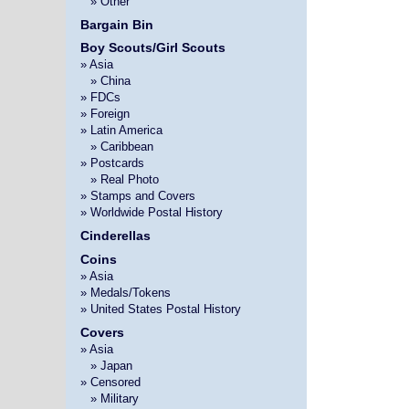
»
» Other
Bargain Bin
Boy Scouts/Girl Scouts
» Asia
»
» China
» FDCs
» Foreign
» Latin America
»
» Caribbean
» Postcards
»
» Real Photo
» Stamps and Covers
» Worldwide Postal History
Cinderellas
Coins
» Asia
» Medals/Tokens
» United States Postal History
Covers
» Asia
»
» Japan
» Censored
»
» Military