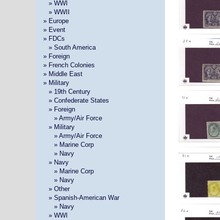
»
» WWI
»
» WWII
» Europe
» Event
» FDCs
»
» South America
» Foreign
» French Colonies
» Middle East
» Military
»
» 19th Century
»
» Confederate States
»
» Foreign
» »
» Army/Air Force
»
» Military
» »
» Army/Air Force
» »
» Marine Corp
» »
» Navy
»
» Navy
» »
» Marine Corp
» »
» Navy
»
» Other
»
» Spanish-American War
» »
» Navy
»
» WWI