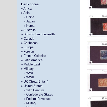
Banknotes
» Africa
» Asia
»
» China
»
» Japan
»
» Korea
» Australia
» British Commonwealth
» Canada
» Caribbean
» Europe
» Foreign
» French Colonies
» Latin America
» Middle East
» Military
»
» WWI
»
» WWII
» UK (Great Britain)
» United States
»
» 19th Century
»
» Confederate States
»
» Federal Revenues
»
» Military