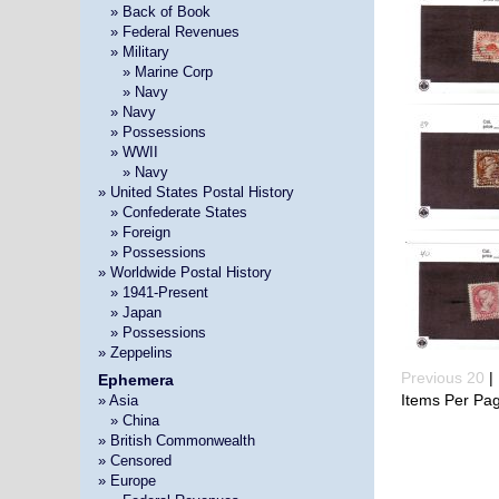
»
» Back of Book
»
» Federal Revenues
»
» Military
» »
» Marine Corp
» »
» Navy
»
» Navy
»
» Possessions
»
» WWII
» »
» Navy
» United States Postal History
»
» Confederate States
»
» Foreign
»
» Possessions
» Worldwide Postal History
»
» 1941-Present
»
» Japan
»
» Possessions
» Zeppelins
Previous 20
| 
Ephemera
Items Per Pa
» Asia
»
» China
» British Commonwealth
» Censored
» Europe