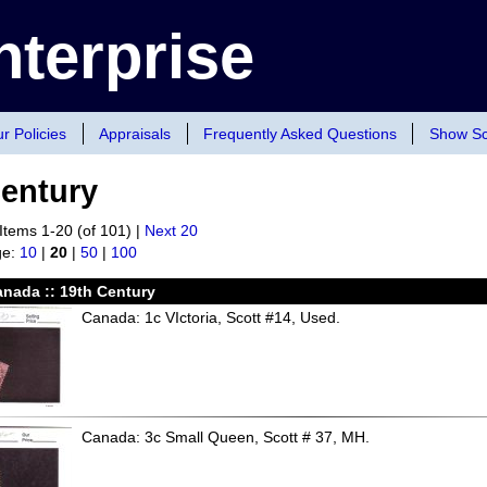
terprise
r Policies
Appraisals
Frequently Asked Questions
Show Sc
Century
Items 1-20 (of 101) |
Next 20
ge:
10
|
20
|
50
|
100
anada :: 19th Century
Canada: 1c VIctoria, Scott #14, Used.
Canada: 3c Small Queen, Scott # 37, MH.