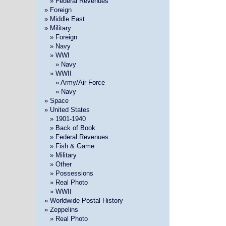
»
» Federal Revenues
» Foreign
» Middle East
» Military
»
» Foreign
»
» Navy
»
» WWI
» »
» Navy
»
» WWII
» »
» Army/Air Force
» »
» Navy
» Space
» United States
»
» 1901-1940
»
» Back of Book
»
» Federal Revenues
»
» Fish & Game
»
» Military
»
» Other
»
» Possessions
»
» Real Photo
»
» WWII
» Worldwide Postal History
» Zeppelins
»
» Real Photo