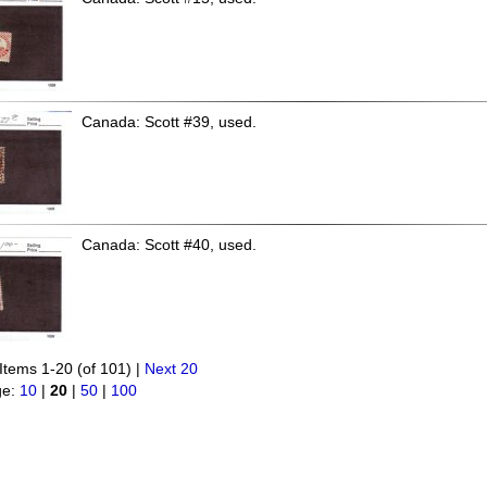
Canada: Scott #39, used.
Canada: Scott #40, used.
Items 1-20 (of 101) |
Next 20
ge:
10
|
20
|
50
|
100