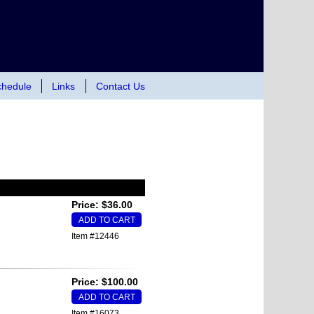
hedule
Links
Contact Us
Price: $36.00
Item #12446
Price: $100.00
Item #16073