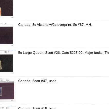
Canada: 3c Victoria w/2c overprint, Sc #87, MH.
5c Large Queen, Scott #26, Cats $225.00. Major faults (Th
Canada: Scott #47, used.
Canada: Scott #15, used.