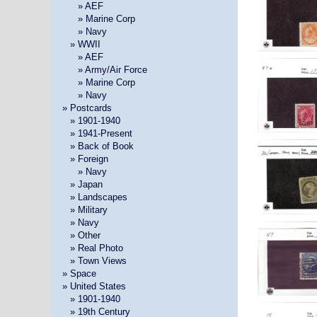
» »
» AEF
» »
» Marine Corp
» »
» Navy
»
» WWII
» »
» AEF
» »
» Army/Air Force
» »
» Marine Corp
» »
» Navy
» Postcards
»
» 1901-1940
»
» 1941-Present
»
» Back of Book
»
» Foreign
» »
» Navy
»
» Japan
»
» Landscapes
»
» Military
»
» Navy
»
» Other
»
» Real Photo
»
» Town Views
» Space
» United States
»
» 1901-1940
»
» 19th Century