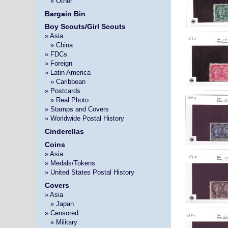
»
» Other
Bargain Bin
Boy Scouts/Girl Scouts
» Asia
»
» China
» FDCs
» Foreign
» Latin America
»
» Caribbean
» Postcards
»
» Real Photo
» Stamps and Covers
» Worldwide Postal History
Cinderellas
Coins
» Asia
» Medals/Tokens
» United States Postal History
Covers
» Asia
»
» Japan
» Censored
»
» Military