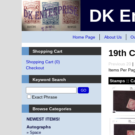
DK En
Home Page
About Us
Ou
19th 
Shopping Cart
Shopping Cart
(0)
Previous 20
| 
Checkout
Items Per Pa
Keyword Search
Stamps :: C
Exact Phrase
Browse Categories
NEWEST ITEMS!
Autographs
» Space