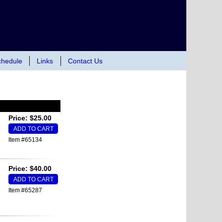
hedule
Links
Contact Us
Price: $25.00
Item #65134
Price: $40.00
Item #65287