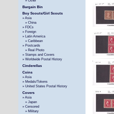
»
» Other
Bargain Bin
Boy Scouts/Girl Scouts
» Asia
»
» China
» FDCs
» Foreign
» Latin America
»
» Caribbean
» Postcards
»
» Real Photo
» Stamps and Covers
» Worldwide Postal History
Cinderellas
Coins
» Asia
» Medals/Tokens
» United States Postal History
Covers
» Asia
»
» Japan
» Censored
»
» Military