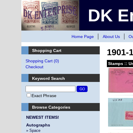
DK En
Home Page
About Us
Ou
1901-
Shopping Cart
Shopping Cart
(0)
Stamps :: Un
Checkout
Keyword Search
Exact Phrase
Browse Categories
NEWEST ITEMS!
Autographs
» Space