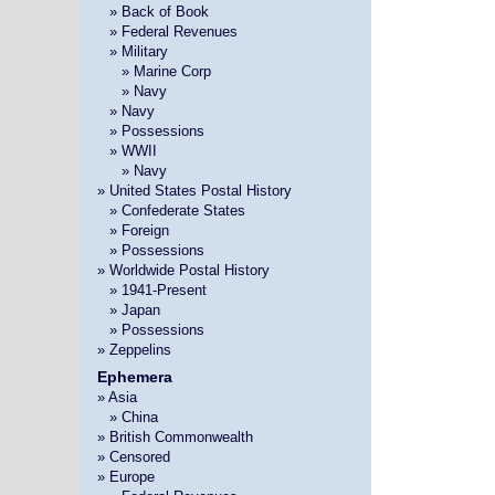
»
» Back of Book
»
» Federal Revenues
»
» Military
» »
» Marine Corp
» »
» Navy
»
» Navy
»
» Possessions
»
» WWII
» »
» Navy
» United States Postal History
»
» Confederate States
»
» Foreign
»
» Possessions
» Worldwide Postal History
»
» 1941-Present
»
» Japan
»
» Possessions
» Zeppelins
Ephemera
» Asia
»
» China
» British Commonwealth
» Censored
» Europe