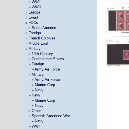
»
» WWI
»
» WWII
» Europe
» Event
» FDCs
»
» South America
» Foreign
» French Colonies
» Middle East
» Military
»
» 19th Century
»
» Confederate States
»
» Foreign
» »
» Army/Air Force
»
» Military
» »
» Army/Air Force
» »
» Marine Corp
» »
» Navy
»
» Navy
» »
» Marine Corp
» »
» Navy
»
» Other
»
» Spanish-American War
» »
» Navy
»
» WWI