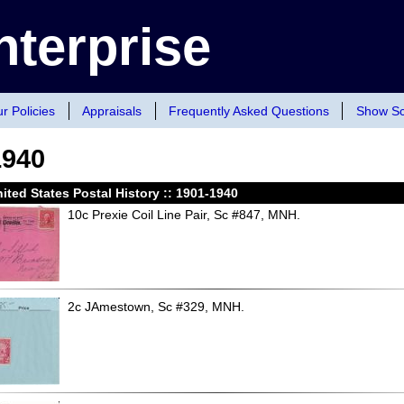
terprise
r Policies
Appraisals
Frequently Asked Questions
Show Sc
1940
ited States Postal History :: 1901-1940
10c Prexie Coil Line Pair, Sc #847, MNH.
2c JAmestown, Sc #329, MNH.