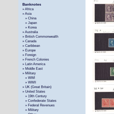
Banknotes
» Africa
» Asia
»
» China
»
» Japan
»
» Korea
» Australia
» British Commonwealth
» Canada
» Caribbean
» Europe
» Foreign
» French Colonies
» Latin America
» Middle East
» Military
»
» WWI
»
» WWII
» UK (Great Britain)
» United States
»
» 19th Century
»
» Confederate States
»
» Federal Revenues
»
» Military