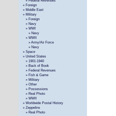
»
» Federal Revenues
» Foreign
» Middle East
» Military
»
» Foreign
»
» Navy
»
» WWI
» »
» Navy
»
» WWII
» »
» Army/Air Force
» »
» Navy
» Space
» United States
»
» 1901-1940
»
» Back of Book
»
» Federal Revenues
»
» Fish & Game
»
» Military
»
» Other
»
» Possessions
»
» Real Photo
»
» WWII
» Worldwide Postal History
» Zeppelins
»
» Real Photo