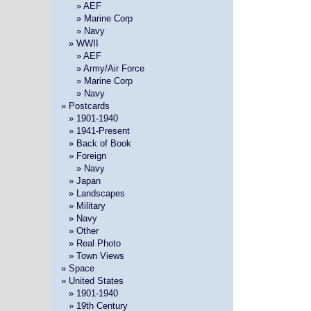
» »
» AEF
» »
» Marine Corp
» »
» Navy
»
» WWII
» »
» AEF
» »
» Army/Air Force
» »
» Marine Corp
» »
» Navy
» Postcards
»
» 1901-1940
»
» 1941-Present
»
» Back of Book
»
» Foreign
» »
» Navy
»
» Japan
»
» Landscapes
»
» Military
»
» Navy
»
» Other
»
» Real Photo
»
» Town Views
» Space
» United States
»
» 1901-1940
»
» 19th Century